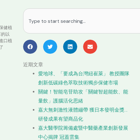
搜
尋
保健植
單的以
進口植
了
近期文章
愛地球、「要成為台灣紐崔萊」 教授團隊
創新低碳綠色萃取技術獨步保健市場
關鍵！智能皂苷助攻「關鍵智超能飲、能
量飲」護腦活化思緒
嘉大無刺激性液體繃帶 獲日本發明金獎…
研發成果有望商品化
嘉大醫學院籌備處暨中醫藥產業創新發展
中心揭牌 冠蓋雲集