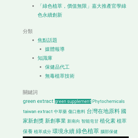
「綠色植萃，價值無限」嘉大推產官學綠
色永續創新
分類
焦點話題
媒體報導
知識庫
保健品代工
無毒植萃技術
關鍵詞
green extract
green supplement
Phytochemicals
台灣在地原料
國
taiwan extract
中草藥
傷口敷料
家新創獎
新創事業
植化素
植萃
新南向
智能皂甘
綠色植萃
環境永續
保養
植萃成分
腦部保健