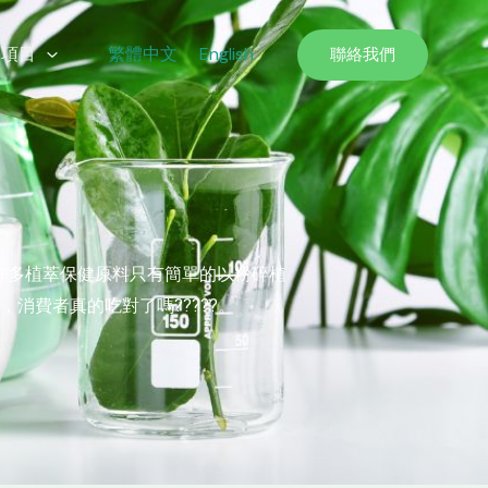
務項目
繁體中文
English
聯絡我們
許多植萃保健原料只有簡單的以粉碎植
費者真的吃對了嗎?????。