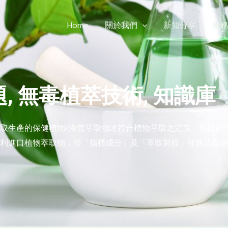
Home
關於我們
新知分享
服
題
,
無毒植萃技術
,
知識庫
取生產的保健植物/液體萃取物才符合植物萃取之定義，但目前
進口植物萃取物，但「指標成分」及「萃取製程」卻無法提供，消