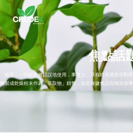
跳
至
主
要
內
容
焦點話
「植萃」一詞經常被錯誤地使用，事實上，只有經過適當溶劑萃
物製成乾燥粉末作為「萃取物」銷售，或是保健食品宣稱添加專利