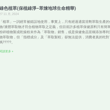
綠色植萃(保植綠淨–萃煉地球生命精華)
27 11 月, 2024
「植萃」一詞經常被錯誤地使用，事實上，只有經過適當溶劑萃取生產的
物/液體萃取物才符合植物萃取之定義，但目前許多植萃保健原料只有簡
粉碎植物製成乾燥粉末作為「萃取物」銷售，或是保健食品宣稱添加專利
物萃取物，但「指標成分」及「萃取製程」卻無法提供，消費者真的吃對
嗎?????。
閱讀更多 »