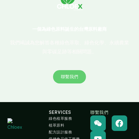
一個為綠色原料誕生的台灣原料廠商
我們竭誠為您解答各種綠色萃取、綠色化學、永續農業
與零碳足跡等相關問題。
聯繫我們
SERVICES
聯繫我們
W
Y
F
綠色植萃服務
e
o
a
植萃原料
i
u
c
配方設計服務