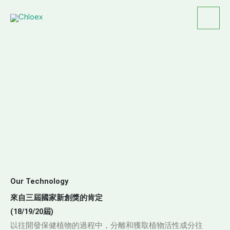
跳
至
主
要
內
容
專利植萃技術
Our Technology
來自三屆國家新創獎的肯定
(18/19/20屆)
以往開發保健植物的過程中，分離和獲取植物活性成分往