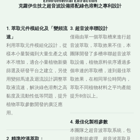
Enviromental Extraction
克蘿伊生技之超音波設備搭配綠色溶劑之專利設計
1. 萃取元件模組化及「變頻流
3. 超音波串聯設計
速」
僅藉由單一個萃取槽來進行超
利用萃取元件模組化設計，從
音波萃取，萃取效果不佳，本
樣本小量製備到大量生產之成
團隊開發了多槽串聯超音波萃
本不增加，適合小量植物新藥
取設備，植物原料依序通過多
篩選及研發平台之建立，另使
個串連的萃取槽，達到最佳萃
用變頻馬達及迴流設計調整萃
取效果，在相同單位時間內，
取液流速，解決綠色溶劑之高
萃取不同植物材料之平均產能
黏度及流動性低等問題，提升
提升8倍以上。
植物萃取參數開發的廣泛應
用。
4. 最佳化製程參數
本團隊之超音波萃取系統，包
2. 精準控溫萃取：
括溶劑前處理、超音波萃取及