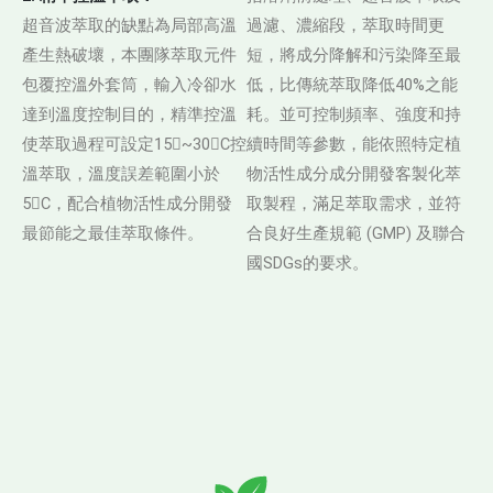
超音波萃取的缺點為局部高溫
過濾、濃縮段，萃取時間更
產生熱破壞，本團隊萃取元件
短，將成分降解和污染降至最
包覆控溫外套筒，輸入冷卻水
低，比傳統萃取降低40%之能
達到溫度控制目的，精準控溫
耗。並可控制頻率、強度和持
使萃取過程可設定15~30C控
續時間等參數，能依照特定植
溫萃取，溫度誤差範圍小於
物活性成分成分開發客製化萃
5C，配合植物活性成分開發
取製程，滿足萃取需求，並符
最節能之最佳萃取條件。
合良好生產規範 (GMP) 及聯合
國SDGs的要求。