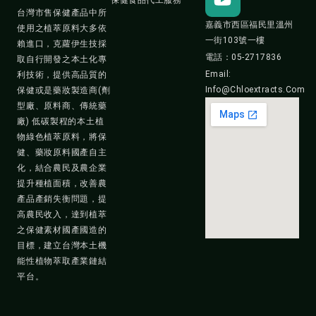
保健食品代工服務
x
t
e
台灣市售保健產品中所
i
u
b
嘉義市西區福民里溫州
使用之植萃原料大多依
n
b
o
一街103號一樓
賴進口，克蘿伊生技採
e
o
電話：05-2717836
取自行開發之本土化專
k
Email:
利技術，提供高品質的
Info@chloextracts.com
保健或是藥妝製造商(劑
型廠、原料商、傳統藥
廠) 低碳製程的本土植
物綠色植萃原料，將保
健、藥妝原料國產自主
化，結合農民及農企業
提升種植面積，改善農
產品產銷失衡問題，提
高農民收入，達到植萃
之保健素材國產國造的
目標，建立台灣本土機
能性植物萃取產業鏈結
平台。