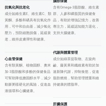
腦部保健
抗氧化與抗老化
含有Omega-3脂肪酸、維生素
成分如維生素E、維生素C、類
群、人參和磷脂質的保健食
黃酮、多酚和硒具有抗氧化作
品，有助於增強記憶力，改善
用，可中和自由基，減少氧化
專注力，延緩認知能力退化，
壓力，預防細胞損傷，延緩衰
支持大腦健康。
老，維持皮膚彈性和健康。
代謝與體重管理
心血管保健
成分如綠茶提取物、左旋肉
含有類黃酮、植物固醇、奧米
鹼、藤黃果和纖維素有助於加
加-3脂肪酸和多酚的保健食品
速新陳代謝，抑制食慾，促進
可幫助降低膽固醇水平，減少
脂肪燃燒，幫助管理體重和維
動脈粥樣硬化的風險，促進血
持健康的體脂率。
液循環和心臟健康。
肝臟保護