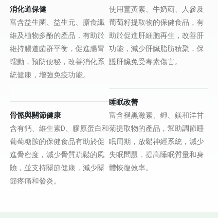
消化道保健
使用薑黃素、牛奶薊、人參及
富含益生菌、益生元、膳食纖
葡萄籽提取物的保健食品，有
維及植物多酚的產品，有助於
助於促進肝細胞再生，改善肝
維持腸道菌群平衡，促進腸胃
功能，減少肝臟脂肪積聚，保
蠕動，預防便秘，改善消化系
護肝臟免受毒素傷害。
統健康，增強免疫功能。
睡眠改善
骨骼與關節健康
富含褪黑激素、鉀、鎂和洋甘
含有鈣、維生素D、膠原蛋白和
菊提取物的產品，幫助調節睡
葡萄糖胺的保健食品有助於促
眠周期，放鬆神經系統，減少
進骨密度，減少骨質疏鬆的風
失眠問題，提高睡眠質量和身
險，並支持關節健康，減少關
體恢復效率。
節疼痛和發炎。