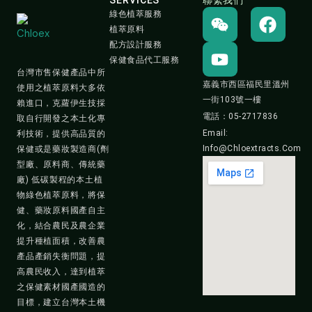
SERVICES
聯繫我們
W
Y
F
綠色植萃服務
e
o
a
植萃原料
i
u
c
配方設計服務
保健食品代工服務
x
t
e
台灣市售保健產品中所
i
u
b
嘉義市西區福民里溫州
使用之植萃原料大多依
n
b
o
一街103號一樓
賴進口，克蘿伊生技採
e
o
電話：05-2717836
取自行開發之本土化專
k
Email:
利技術，提供高品質的
Info@chloextracts.com
保健或是藥妝製造商(劑
型廠、原料商、傳統藥
廠) 低碳製程的本土植
物綠色植萃原料，將保
健、藥妝原料國產自主
化，結合農民及農企業
提升種植面積，改善農
產品產銷失衡問題，提
高農民收入，達到植萃
之保健素材國產國造的
目標，建立台灣本土機