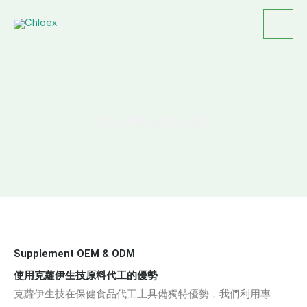
跳
至
主
要
內
容
保健食品代工
打造台灣特色的保健品牌
Supplement OEM & ODM
使用克蘿伊生技原料代工的優勢
克蘿伊生技在保健食品代工上具備獨特優勢，我們利用專