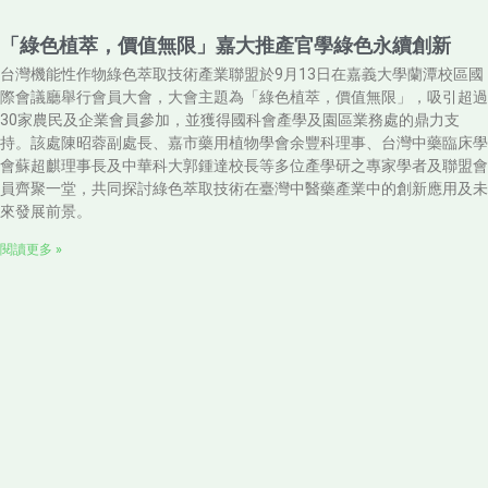
「綠色植萃，價值無限」嘉大推產官學綠色永續創新
台灣機能性作物綠色萃取技術產業聯盟於9月13日在嘉義大學蘭潭校區國
際會議廳舉行會員大會，大會主題為「綠色植萃，價值無限」，吸引超過
30家農民及企業會員參加，並獲得國科會產學及園區業務處的鼎力支
持。該處陳昭蓉副處長、嘉市藥用植物學會余豐科理事、台灣中藥臨床學
會蘇超麒理事長及中華科大郭鍾達校長等多位產學研之專家學者及聯盟會
員齊聚一堂，共同探討綠色萃取技術在臺灣中醫藥產業中的創新應用及未
來發展前景。
閱讀更多 »