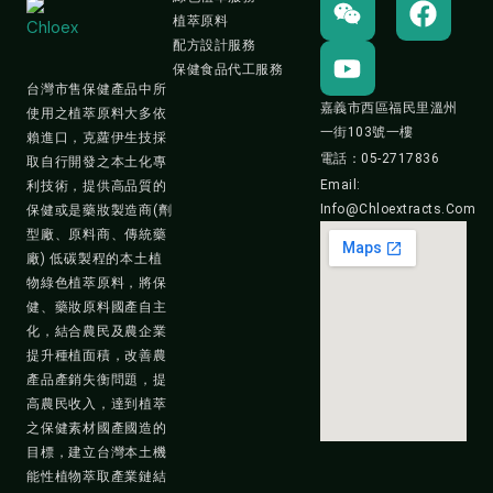
e
o
a
植萃原料
i
u
c
配方設計服務
保健食品代工服務
x
t
e
台灣市售保健產品中所
i
u
b
嘉義市西區福民里溫州
使用之植萃原料大多依
n
b
o
一街103號一樓
賴進口，克蘿伊生技採
e
o
電話：05-2717836
取自行開發之本土化專
k
Email:
利技術，提供高品質的
Info@chloextracts.com
保健或是藥妝製造商(劑
型廠、原料商、傳統藥
廠) 低碳製程的本土植
物綠色植萃原料，將保
健、藥妝原料國產自主
化，結合農民及農企業
提升種植面積，改善農
產品產銷失衡問題，提
高農民收入，達到植萃
之保健素材國產國造的
目標，建立台灣本土機
能性植物萃取產業鏈結