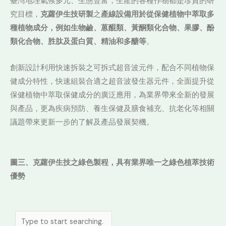
臺灣地理氣候多元、生態豐富，生產的各種作物都是珍貴的研
究目標，
克蘿伊生技研製
之
產線設備
用於從保健植物中萃取多
種植物成分，例如生物鹼、蒽醌類、黃酮類化合物、果膠、酚
類化合物、胜肽及蛋白質、精油和多醣等
。
創新設計利用快速拆裝之可拆式超音波元件，配合不同植物保
健成分特性，快速組裝合適之超音波發生器元件，全面提升從
保健植物中萃取保健成分的廣泛應用，為業界帶來全新的發展
與產品，更為疾病預防、養生保健及膳食補充、抗老化等相關
議題帶來更新一步的了解及產品發展契機。
圖三、克蘿伊生技之綠色製程，具有業界唯一之綠色植萃技術
優勢
搜