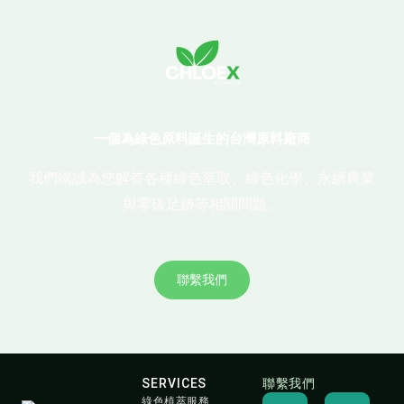
一個為綠色原料誕生的台灣原料廠商
我們竭誠為您解答各種綠色萃取、綠色化學、永續農業
與零碳足跡等相關問題。
聯繫我們
SERVICES
聯繫我們
W
Y
F
綠色植萃服務