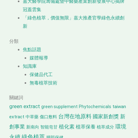
嘉大醫學院籌備處暨中醫藥產業創新發展中心揭牌
冠蓋雲集
「綠色植萃，價值無限」嘉大推產官學綠色永續創
新
分類
焦點話題
媒體報導
知識庫
保健品代工
無毒植萃技術
關鍵詞
green extract
taiwan
green supplement
Phytochemicals
台灣在地原料
國家新創獎
新
extract
中草藥
傷口敷料
環境
創事業
植化素
植萃保養
新南向
智能皂甘
植萃成分
綠色植萃
永續
腦部保健