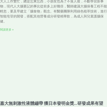
大人工作繁忙，總是忘東忘西，小朋友也為了不落人後，不斷學習新事
物，現代人大腦要記的事比從前多上好幾倍，醫師建議大腦保養工程不能
輕忽，要及早建立「腦食物」觀念。有醫藥團隊利用綠色植萃技術，進行
智能皂苷的開發，搭配其他營養成分研發精華飲，為成人與兒童護腦保
健。
閱讀更多 »
嘉大無刺激性液體繃帶 獲日本發明金獎…研發成果有望