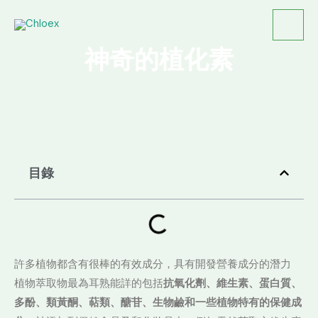
跳
至
主
神奇的植化素
要
內
容
目錄
許多植物都含有很棒的有效成分，具有開發營養成分的潛力
植物萃取物最為耳熟能詳的包括
抗氧化劑、維生素、蛋白質、
多酚、類黃酮、萜類、醣苷、生物鹼和一些植物特有的保健成