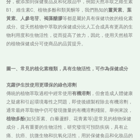
分
，被添加到保健食品及和化妝品中，例如天然萃取之維生素
B1、維生素C、植物多酚和類黃酮等，我們熟知的
薑黃素、葉
黃素、人參皂苷、褐藻醣膠
等都是屬於具有保健功效的植化素
成分。從天然植物中萃取的保健成分比人工合成具有更高的生
物利用度和生物活性，從而提高了效力，因此，使用天然植萃
的植物保健成分可使商品的品質提升。
圖一、常見的植化素種類，具有生物活性，可作為保健成分
克蘿伊生技使用更環保的綠色溶劑
傳統的植物萃取過程中經常使用
有機溶劑
，但會造成人體健康
之疑慮和引起環境毒性之問題，即使後續製程除去有機溶劑，
通常最終萃取物中仍可發現微量的有機溶劑殘留。舉例來說，
植物多酚
(如兒茶素、白藜蘆醇、花青素等)是常見的植物保健
成分，具有重要的生物活性，研究發現可預防疾病，具有止
痛、抗癌、抗微生物和抗氧化活性，用於保健食品和化妝品的