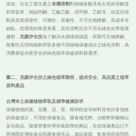
添加。石化工業生產之
有機溶劑
對植物多酚具有出色的溶解度
和萃取率，例如丙酮、乙酸乙酯，或甲醇、乙醇等，但這些溶
劑具高度揮發性、可燃性、高毒性、不可生物降解、高成本等
缺點，從環境的角度來看，這些溶劑完全不符合綠色化學發展
趨勢，
克蘿伊生技
為了解決永續環保議題，研製可生物降解、
無毒性且同時能夠萃取多種不同植物保健成分之綠色溶劑，為
消費者提供更安全的綠色植萃保健原料新選擇。
圖二、克蘿伊生技之綠色植萃製程，提供安全、高品質之植萃
原料產品
台灣本土保健植物萃取及精準健康訴求
保健植物的葉、花瓣、花、莖、根和樹皮等材料含有許多強效
的保健成分，可用於保健食品、膳食補充劑、治療劑和藥物以
及化妝品。隨著營養科學和基因學的興起，生技保健產品已不
再侷限於傳統食品和膳食補充品，連結基因、飲食與疾病預防